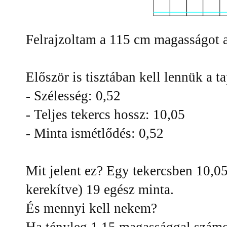
Felrajzoltam a 115 cm magasságot a
Először is tisztában kell lennük a t
- Szélesség: 0,52
- Teljes tekercs hossz: 10,05
- Minta ismétlődés: 0,52
Mit jelent ez? Egy tekercsben 10,05/
kerekítve) 19 egész minta.
És mennyi kell nekem?
Ha tényleg 1,15 magassággal számo