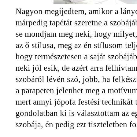
Nagyon megijedtem, amikor a lányo
márpedig tapétát szeretne a szobájá
se mondjam meg neki, hogy milyet
az ő stílusa, meg az én stílusom te
hogy természetesen a saját szobájáb
neki jól esik, de azért arra felhívta
szobáról lévén szó, jobb, ha felkés
a parapeten jelenhet meg a motívum
mert annyi jópofa festési technikát 
gondolatban ki is választottam az 
szobája, én pedig ezt tiszteletben f