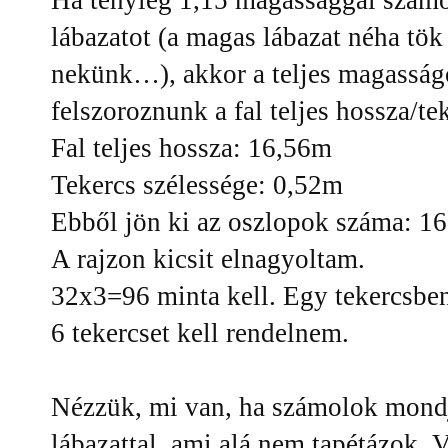
lábazatot (a magas lábazat néha tök
nekünk…), akkor a teljes magasságot
felszoroznunk a fal teljes hossza/te
Fal teljes hossza: 16,56m
Tekercs szélessége: 0,52m
Ebből jön ki az oszlopok száma: 16,
A rajzon kicsit elnagyoltam.
32x3=96 minta kell. Egy tekercsben
6 tekercset kell rendelnem.
Nézzük, mi van, ha számolok mond
lábazattal, ami alá nem tapétázok. 