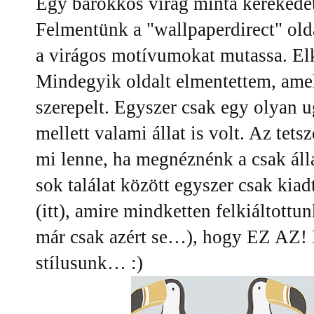
Egy barokkos virág minta kerekede
Felmentünk a "wallpaperdirect" olda
a virágos motívumokat mutassa. El
Mindegyik oldalt elmentettem, amel
szerepelt. Egyszer csak egy olyan ug
mellett valami állat is volt. Az tet
mi lenne, ha megnéznénk a csak álla
sok találat között egyszer csak kiad
(itt), amire mindketten felkiáltott
már csak azért se…), hogy EZ AZ! 
stílusunk… :)