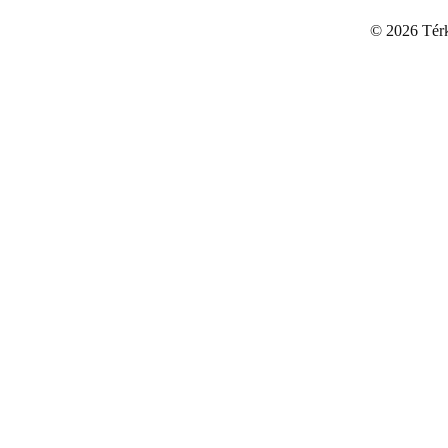
©
2026 Térku