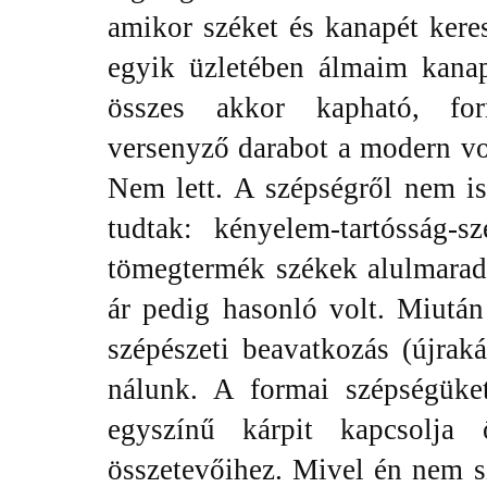
amikor széket és kanapét ker
egyik üzletében álmaim kana
összes akkor kapható, fo
versenyző darabot a modern v
Nem lett. A szépségről nem is
tudtak: kényelem-tartósság-
tömegtermék székek alulmarad
ár pedig hasonló volt. Miután
szépészeti beavatkozás (újrak
nálunk. A formai szépségüke
egyszínű kárpit kapcsolja
összetevőihez. Mivel én nem s