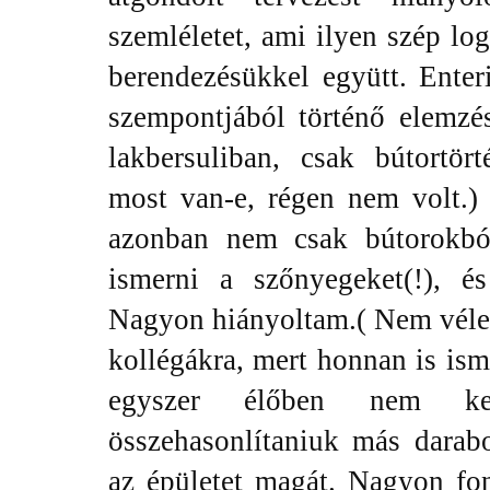
szemléletet, ami ilyen szép lo
berendezésükkel együtt. Enteri
szempontjából történő elemzé
lakbersuliban, csak bútortör
most van-e, régen nem volt.)
azonban nem csak bútorokból
ismerni a szőnyegeket(!), és
Nagyon hiányoltam.( Nem vélet
kollégákra, mert honnan is ism
egyszer élőben nem kel
összehasonlítaniuk más darabo
az épületet magát. Nagyon fon