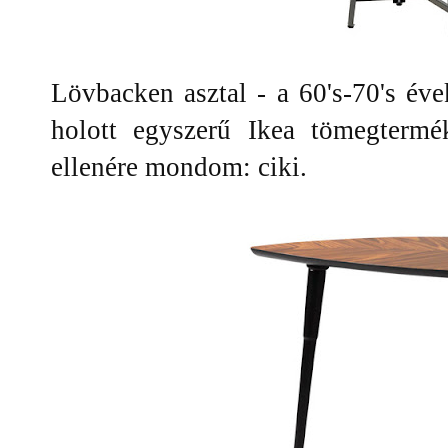
Lövbacken asztal - a 60's-70's évek
holott egyszerű Ikea tömegterm
ellenére mondom: ciki.