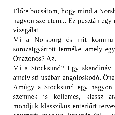
Előre bocsátom, hogy mind a Nors
nagyon szeretem... Ez pusztán egy 
vizsgálat.
Mi a Norsborg és mit kommuni
sorozatgyártott terméke, amely egys
Önazonos? Az.
Mi a Stocksund? Egy skandináv á
amely stílusában angoloskodó. Ön
Amúgy a Stocksund egy nagyon j
szemnek is kellemes, klassz ar
mondjuk klasszikus enteriőrt terv