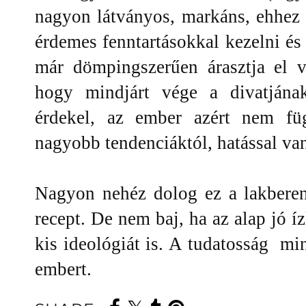
nagyon látványos, markáns, ehhez 
érdemes fenntartásokkal kezelni é
már dömpingszerűen árasztja el va
hogy mindjárt vége a divatján
érdekel, az ember azért nem füg
nagyobb tendenciáktól, hatással va
Nagyon nehéz dolog ez a lakberen
recept. De nem baj, ha az alap jó 
kis ideológiát is. A tudatosság min
embert.