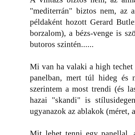
"mediterrán" biztos nem, az 
példaként hozott Gerard Butle
borzalom), a bézs-venge is sz
butoros szintén......
Mi van ha valaki a high techet
panelban, mert túl hideg és 
szerintem a most trendi (és l
hazai "skandi" is stílusideg
ugyanazok az ablakok (méret, ar
Mit lehet tenni egy panellal,