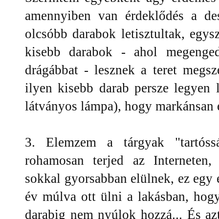
amennyiben van érdeklődés a de
olcsóbb darabok letisztultak, egy
kisebb darabok - ahol megenged
drágábbat - lesznek a teret megs
ilyen kisebb darab persze legyen 
látványos lámpa), hogy markánsan e
3. Elemzem a tárgyak "tartós
rohamosan terjed az Interneten
sokkal gyorsabban elülnek, ez egy
év múlva ott ülni a lakásban, hog
darabig nem nyúlok hozzá... És az