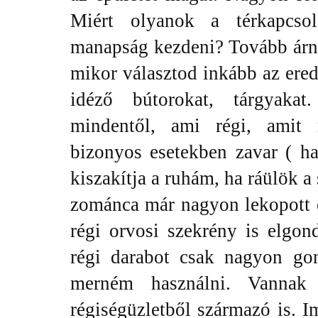
Miért olyanok a térkapcso
manapság kezdeni? Tovább árny
mikor választod inkább az eredet
idéző bútorokat, tárgyaka
mindentől, ami régi, amit
bizonyos esetekben zavar ( ha
kiszakítja a ruhám, ha ráülök a
zománca már nagyon lekopott é
régi orvosi szekrény is elgon
régi darabot csak nagyon gon
merném használni. Vannak 
régiségüzletből származó is. I