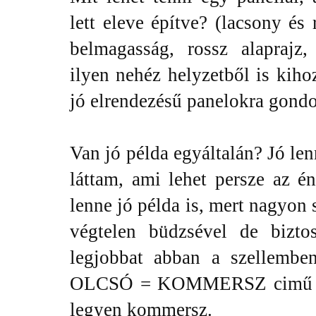
lett eleve építve? (lacsony és
belmagasság, rossz alaprajz, 
ilyen nehéz helyzetből is kiho
jó elrendezésű panelokra gond
Van jó példa egyáltalán? Jó le
láttam, ami lehet persze az é
lenne jó példa is, mert nagyon 
végtelen büdzsével de bizto
legjobbat abban a szellem
OLCSÓ = KOMMERSZ cimű bej
legyen kommersz.