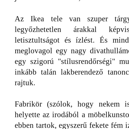
Az Ikea tele van szuper tárgy
legyőzhetetlen árakkal képvi
letisztultságot és ízlést. És mi
meglovagol egy nagy divathullámo
egy szigorú "stílusrendőrségi" m
inkább talán lakberendező tanon
rajtuk.
Fabrikör (szólok, hogy nekem is
helyette az irodából a möbelkunsto
ebben tartok, egyszerű fekete fém i