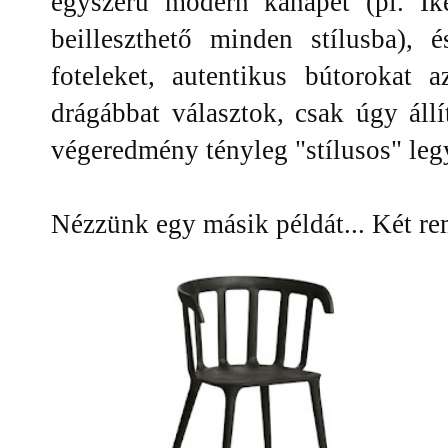
egyszerű modern kanapét (pl. I
beilleszthető minden stílusba), é
foteleket, autentikus bútorokat 
drágábbat választok, csak úgy áll
végeredmény tényleg "stílusos" leg
Nézzünk egy másik példát... Két re