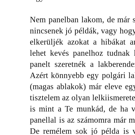
Nem panelban lakom, de már 
nincsenek jó példák, vagy hog
elkerüljék azokat a hibákat a
lehet kevés panelhoz tudnak 
panelt szeretnék a lakberende
Azért könnyebb egy polgári lak
(magas ablakok) már eleve egy
tisztelem az olyan lelkiismeret
is mint a Te munkád, de ha v
panellal is az számomra már 
De remélem sok jó példa is 