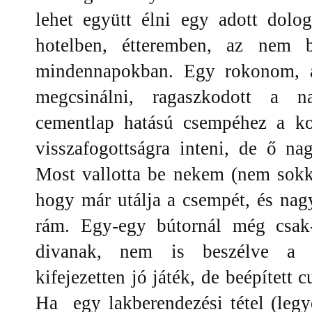
lehet együtt élni egy adott dolo
hotelben, étteremben, az nem 
mindennapokban. Egy rokonom, a
megcsinálni, ragaszkodott a nar
cementlap hatású csempéhez a ko
visszafogottságra inteni, de ő n
Most vallotta be nekem (nem sokkal
hogy már utálja a csempét, és nag
rám. Egy-egy bútornál még csak-
divanak, nem is beszélve a ki
kifejezetten jó játék, de beépített 
Ha egy lakberendezési tétel (legye