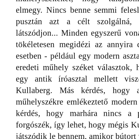
elmegy. Nincs benne semmi felesl
pusztán azt a célt szolgálná,
látszódjon... Minden egyszerű vona
tökéletesen megidézi az annyira 
esetben - például egy modern aszta
eredeti műhely széket választok, 
egy antik íróasztal mellett vi
Kullaberg. Más kérdés, hogy 
műhelyszékre emlékeztető modern 
kérdés, hogy marhára nincs a p
forgószék, így lehet, hogy mégis Ku
játszódik le bennem, amikor bútort 