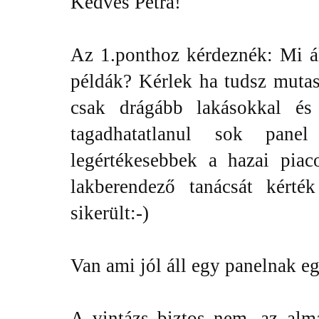
Kedves Petra!
Az 1.ponthoz kérdeznék: Mi á
példák? Kérlek ha tudsz mutas
csak drágább lakásokkal és
tagadhatatlanul sok pa
legértékesebbek a hazai pia
lakberendező tanácsát kérté
sikerült:-)
Van ami jól áll egy panelnak eg
A vintázs biztos nem, az alma