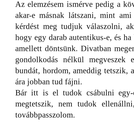
Az elemzésem ismérve pedig a köv
akar-e másnak látszani, mint ami
kérdést meg tudjuk válaszolni, a
hogy egy darab autentikus-e, és ha
amellett döntsünk. Divatban meg
gondolkodás nélkül megveszek e
bundát, hordom, ameddig tetszik, 
ára jobban tud fájni.
Bár itt is el tudok csábulni egy
megtetszik, nem tudok ellenálln
továbbpasszolom.