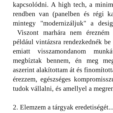
kapcsolódni. A high tech, a mini
rendben van (panelben és régi ka
mintegy "modernizáljuk" a desig
Viszont marhára nem érezném hi
például vintázsra rendezkednék be
emiatt visszamondanom munká
megbíztak bennem, én meg megh
aszerint alakítottam át és finomítot
érezzem, egészséges kompromisszu
tudok vállalni, és amellyel a megre
2. Elemzem a tárgyak eredetiségét..