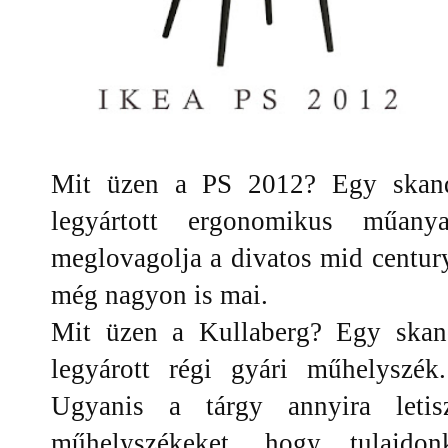
Mit üzen a PS 2012? Egy skandi
legyártott ergonomikus műany
meglovagolja a divatos mid centur
még nagyon is mai.
Mit üzen a Kullaberg? Egy skand
legyárott régi gyári műhelyszék
Ugyanis a tárgy annyira letis
műhelyszékeket, hogy tulajdon