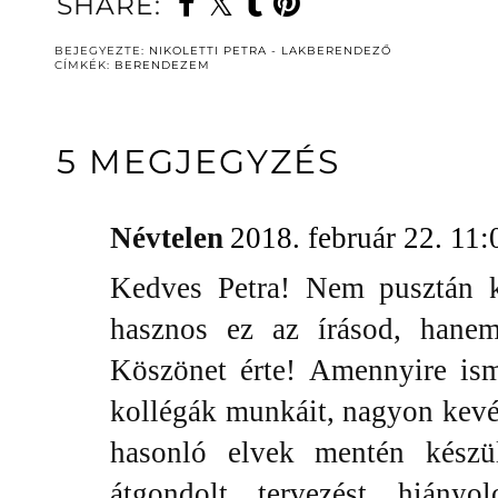
SHARE:
BEJEGYEZTE:
NIKOLETTI PETRA - LAKBERENDEZŐ
CÍMKÉK:
BERENDEZEM
5 MEGJEGYZÉS
Névtelen
2018. február 22. 11:
Kedves Petra! Nem pusztán k
hasznos ez az írásod, hane
Köszönet érte! Amennyire is
kollégák munkáit, nagyon kevé
hasonló elvek mentén készü
átgondolt tervezést hiány