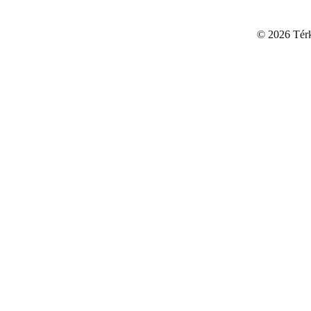
©
2026 Térku