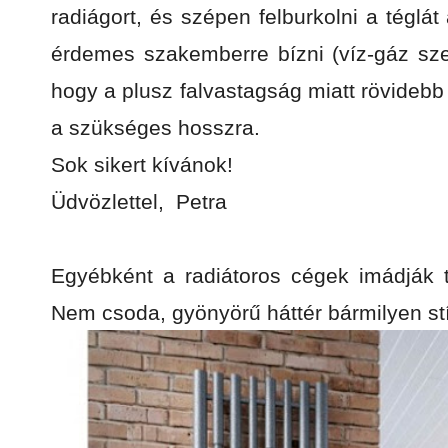
radiágort, és szépen felburkolni a téglát 
érdemes szakemberre bízni (víz-gáz szer
hogy a plusz falvastagság miatt rövidebb
a szükséges hosszra.
Sok sikert kívánok!
Üdvözlettel, Petra
Egyébként a radiátoros cégek imádják té
Nem csoda, gyönyörű háttér bármilyen stíl