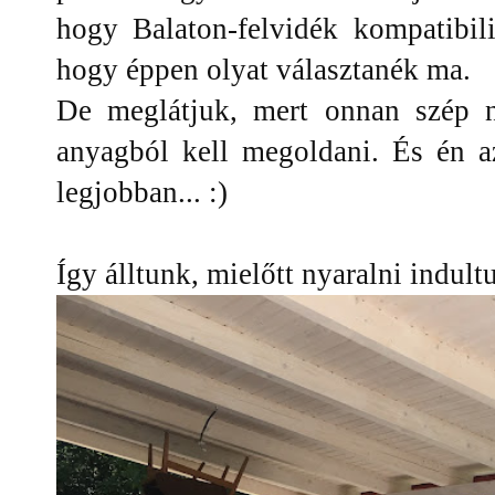
hogy Balaton-felvidék kompatibil
hogy éppen olyat választanék ma.
De meglátjuk, mert onnan szép n
anyagból kell megoldani. És én a
legjobban... :)
Így álltunk, mielőtt nyaralni indult