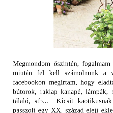
Megmondom őszintén, fogalmam si
miután fel kell számolnunk a vá
facebookon megírtam, hogy eladtá
bútorok, raklap kanapé, lámpák, 
tálaló, stb... Kicsit kaotikusna
passzolt egy XX. század eleji ekle