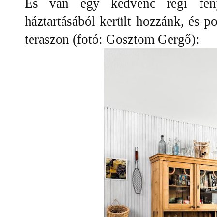
És van egy kedvenc régi fen
háztartásából került hozzánk, és p
teraszon (fotó: Gosztom Gergő):