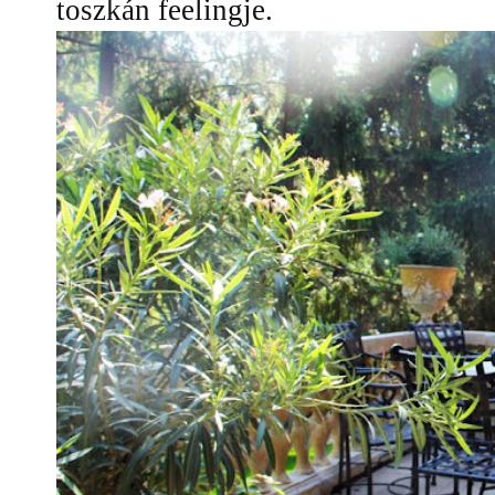
toszkán feelingje.