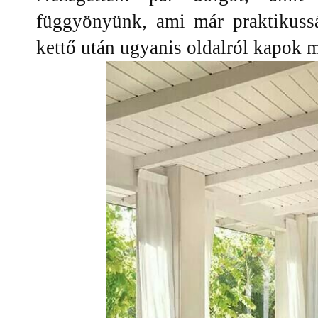
függyönyünk, ami már praktikussá
kettő után ugyanis oldalról kapok 