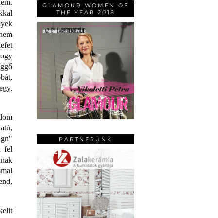
nem.
GLAMOUR WOMEN OF
THE YEAR 2018
kkal
lyek
 nem
efet
hogy
üggő
bát,
egy,
ndom
atú,
ign"
PARTNERÜNK
 fel
ának
mmal
end,
elit