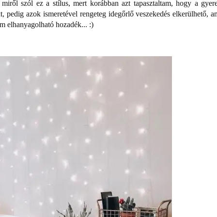
miről szól ez a stílus, mert korábban azt tapasztaltam, hogy a gyer
 pedig azok ismeretével rengeteg idegőrlő veszekedés elkerülhető, a
m elhanyagolható hozadék... :)