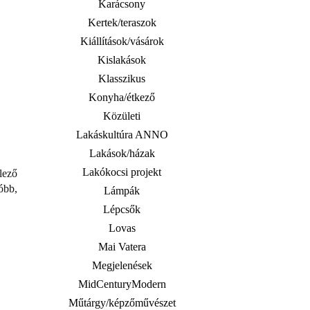
Karácsony
Kertek/teraszok
Kiállítások/vásárok
Kislakások
Klasszikus
Konyha/étkező
Közületi
Lakáskultúra ANNO
Lakások/házak
Lakókocsi projekt
elező
óbb,
Lámpák
Lépcsők
Lovas
Mai Vatera
Megjelenések
MidCenturyModern
Műtárgy/képzőművészet