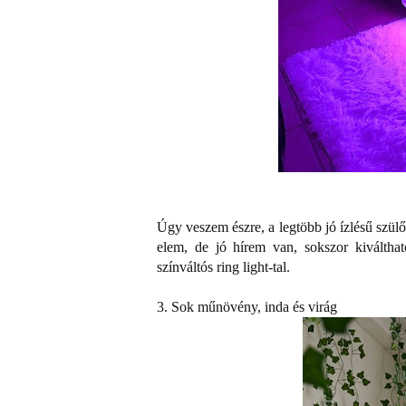
Úgy veszem észre, a legtöbb jó ízlésű szülőn
elem, de jó hírem van, sokszor kiváltha
színváltós ring light-tal.
3. Sok műnövény, inda és virág