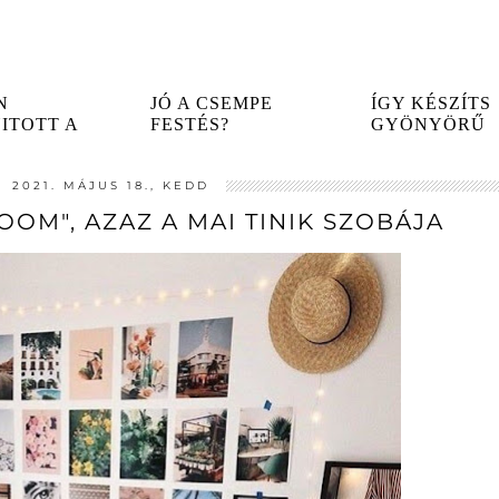
N
JÓ A CSEMPE
ÍGY KÉSZÍTS
ITOTT A
FESTÉS?
GYÖNYÖRŰ
ET
TAPASZTALATAIM A
TÉGLAFALAT! 
ÉGI PONT!...
TÉMÁBAN...
2021. MÁJUS 18., KEDD
OOM", AZAZ A MAI TINIK SZOBÁJA