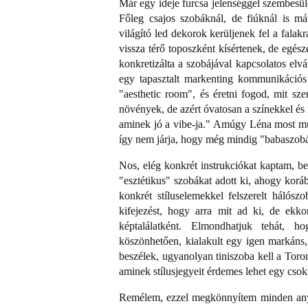
Már egy ideje furcsa jelenséggel szembesül
Főleg csajos szobáknál, de fiúknál is má
világító led dekorok kerüljenek fel a fal
vissza térő toposzként kísértenek, de egé
konkretizálta a szobájával kapcsolatos elv
egy tapasztalt markenting kommunikációs
"aesthetic room", és éretni fogod, mit sz
növények, de azért óvatosan a színekkel és
aminek jó a vibe-ja." Amúgy Léna most múlt
így nem járja, hogy még mindig "babaszobá
Nos, elég konkrét instrukciókat kaptam, b
"esztétikus" szobákat adott ki, ahogy kor
konkrét stíluselemekkel felszerelt hálósz
kifejezést, hogy arra mit ad ki, de ekko
képtalálatként. Elmondhatjuk tehát, ho
köszönhetően, kialakult egy igen markáns
beszélek, ugyanolyan tiniszoba kell a Toron
aminek stílusjegyeit érdemes lehet egy cso
Remélem, ezzel megkönnyítem minden anya h