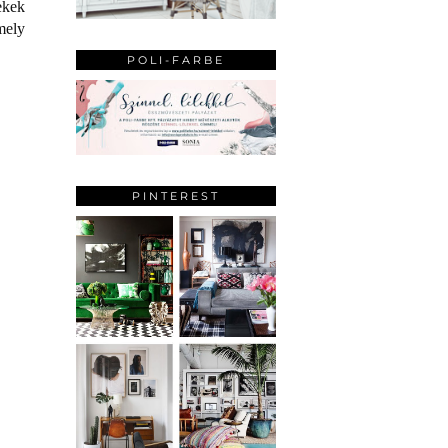
ekek
mely
POLI-FARBE
PINTEREST