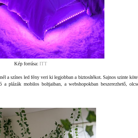
Kép forrása:
ITT
él a színes led fény veri ki legjobban a biztosítékot. Sajnos szinte köt
tó a plázák mobilos boltjaiban, a webshopokban beszerezhető, olcs