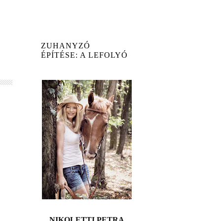
ZUHANYZÓ
ÉPÍTÉSE: A LEFOLYÓ
...
ÉS A PADKA
ESETE......
NIKOLETTI PETRA