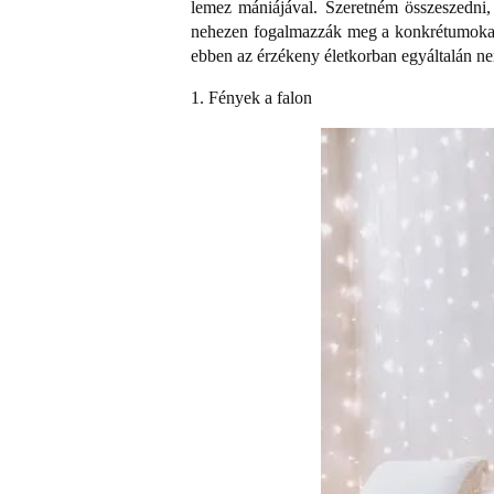
lemez mániájával. Szeretném összeszedni, 
nehezen fogalmazzák meg a konkrétumokat,
ebben az érzékeny életkorban egyáltalán ne
1. Fények a falon