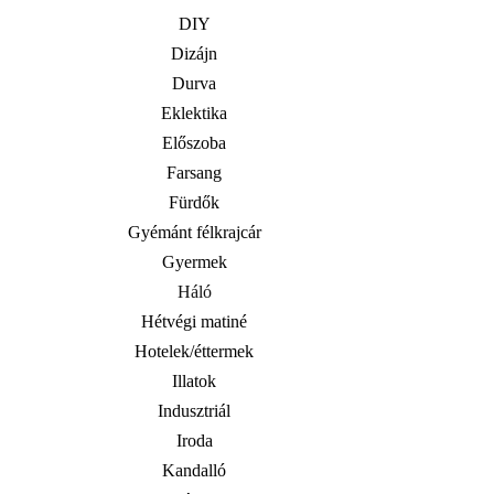
DIY
Dizájn
Durva
Eklektika
Előszoba
Farsang
Fürdők
Gyémánt félkrajcár
Gyermek
Háló
Hétvégi matiné
Hotelek/éttermek
Illatok
Indusztriál
Iroda
Kandalló