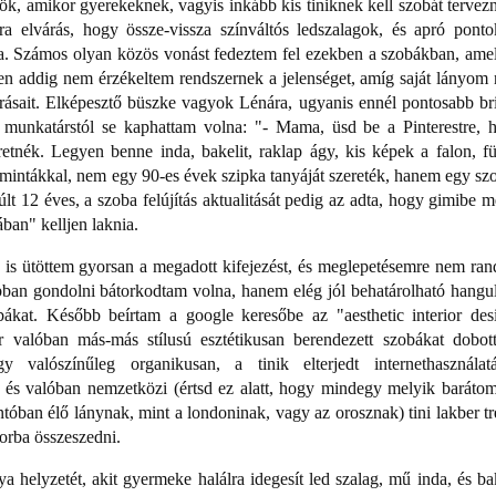
ök, amikor gyerekeknek, vagyis inkább kis tiniknek kell szobát tervez
ra elvárás, hogy össze-vissza színváltós ledszalagok, és apró ponto
akra. Számos olyan közös vonást fedeztem fel ezekben a szobákban, ame
szen addig nem érzékeltem rendszernek a jelenséget, amíg saját lányom
árásait. Elképesztő büszke vagyok Lénára, ugyanis ennél pontosabb bri
 munkatárstól se kaphattam volna: "- Mama, üsd be a Pinterestre, 
eretnék. Legyen benne inda, bakelit, raklap ágy, kis képek a falon, f
 mintákkal, nem egy 90-es évek szipka tanyáját szereték, hanem egy szo
 12 éves, a szoba felújítás aktualitását pedig az adta, hogy gimibe m
ban" kelljen laknia.
e is ütöttem gyorsan a megadott kifejezést, és meglepetésemre nem ra
ábban gondolni bátorkodtam volna, hanem elég jól behatárolható hangul
obákat. Később beírtam a google keresőbe az "aesthetic interior des
r valóban más-más stílusú esztétikusan berendezett szobákat dobott
gy valószínűleg organikusan, a tinik elterjedt internethasználat
, és valóban nemzetközi (értsd ez alatt, hogy mindegy melyik baráto
tóban élő lánynak, mint a londoninak, vagy az orosznak) tini lakber tr
korba összeszedni.
elyzetét, akit gyermeke halálra idegesít led szalag, mű inda, és bak