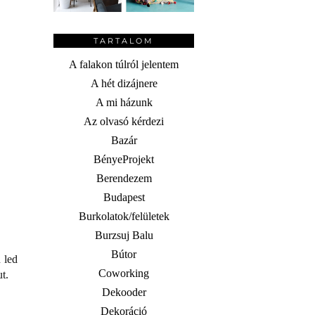
TARTALOM
A falakon túlról jelentem
A hét dizájnere
A mi házunk
Az olvasó kérdezi
Bazár
BényeProjekt
Berendezem
Budapest
Burkolatok/felületek
Burzsuj Balu
Bútor
 led
Coworking
ut.
Dekooder
Dekoráció