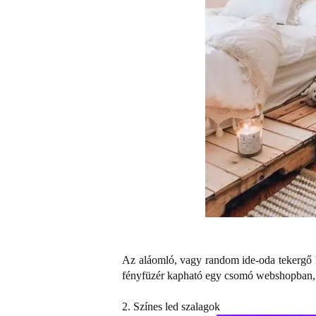
Az aláomló, vagy random ide-oda tekergő ki
fényfüzér kapható egy csomó webshopban, 
2. Színes led szalagok