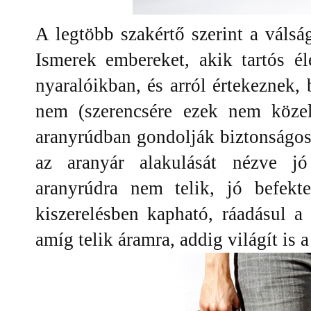
A legtöbb szakértő szerint a váls
Ismerek embereket, akik tartós él
nyaralóikban, és arról értekeznek, 
nem (szerencsére ezek nem közel
aranyrúdban gondolják biztonságosa
az aranyár alakulását nézve j
aranyrúdra nem telik, jó befekt
kiszerelésben kapható, ráadásul a
amíg telik áramra, addig világít is 