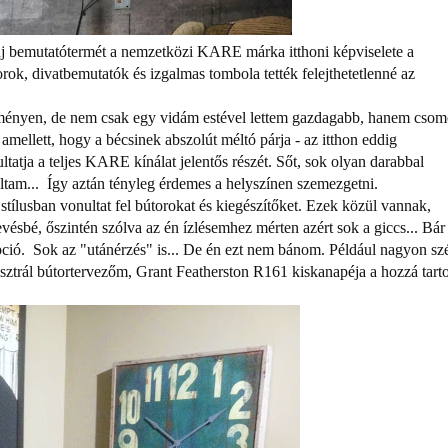
 új bemutatótermét a nemzetközi KARE márka itthoni képviselete a
ok, divatbemutatók és izgalmas tombola tették felejthetetlenné az
ményen, de nem csak egy vidám estével lettem gazdagabb, hanem cso
 amellett, hogy a bécsinek abszolút méltó párja - az itthon eddig
tatja a teljes KARE kínálat jelentős részét. Sőt, sok olyan darabbal
ltam... Így aztán tényleg érdemes a helyszínen szemezgetni.
tílusban vonultat fel bútorokat és kiegészítőket. Ezek közül vannak,
sbé, őszintén szólva az én ízlésemhez mérten azért sok a giccs... Bár 
pció. Sok az "utánérzés" is... De én ezt nem bánom. Például nagyon sz
ztrál bútortervezőm, Grant Featherston R161 kiskanapéja a hozzá tart