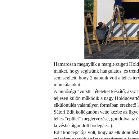
Hamarosan megnyílik a margit-szigeti Hold
minket, hogy segítsünk hangulatos, és trend
sem segített, hogy 2 napunk volt a teljes ter
munkálatokat...
A minőségi "vurstli" ételeket készítő, azaz 
teljesen külön működik a nagy Holdudvartól,
elkülönülés valamilyen formában érezhető l
Sátori Edit kolléganőm vette kézbe az ügyet,
teljes "épület" megtervezése, gondolva az é
kevésbé átgondolt bodegáé...).
Edit koncepciója volt, hogy az elkülönülést 