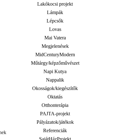
Lakókocsi projekt
Lámpák
Lépcsők
Lovas
Mai Vatera
Megjelenések
MidCenturyModern
Műtárgy/képzőművészet
Napi Kutya
Nappalik
Okosságok/kiegészítők
Oktatás
Otthonterápia
PAJTA-projekt
Pályázatok/játékok
Referenciák
őnek
SajátHázProjekt