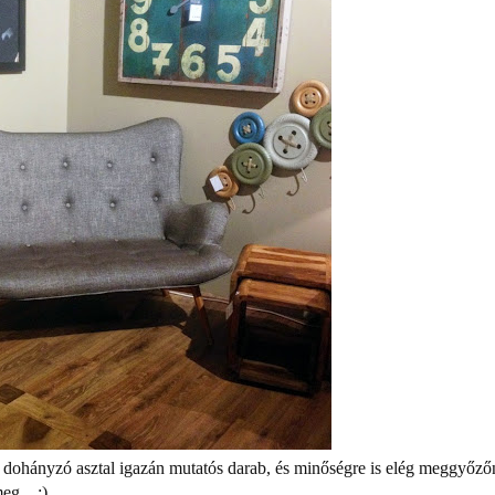
a dohányzó asztal igazán mutatós darab, és minőségre is elég meggyőz
g... :)