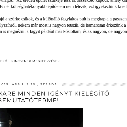
lágot... Az eredeti épület szürkéje lesz az összekötő kapocs, amely cs
-nél költséghatékonyabb építőelem nem létezik, ezt igyekeztünk kreat
d a szürke csíkok, és a különálló fagylaltos pult is megkapja a passzen
helyszínről, nekem már most is nagyon tetszik, de hamarosan érkezünk a
is megnézni: a fagyit például már kóstoltam, és az nagyon, de nagyon
DEZŐ
NINCSENEK MEGJEGYZÉSEK
2015. ÁPRILIS 29., SZERDA
KARE MINDEN IGÉNYT KIELÉGÍTŐ
BEMUTATÓTERME!