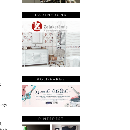
PARTNERÜNK
POLI-FARBE
é
l egy
PINTEREST
l,