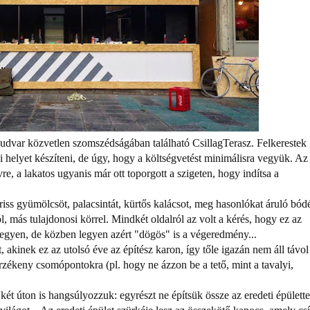
udvar közvetlen szomszédságában található CsillagTerasz. Felkerestek
i helyet készíteni, de úgy, hogy a költségvetést minimálisra vegyük. Az
vre, a lakatos ugyanis már ott toporgott a szigeten, hogy indítsa a
friss gyümölcsöt, palacsintát, kürtős kalácsot, meg hasonlókat áruló bód
 más tulajdonosi körrel. Mindkét oldalról az volt a kérés, hogy ez az
egyen, de közben legyen azért "dögös" is a végeredmény...
 akinek ez az utolsó éve az építész karon, így tőle igazán nem áll távo
rzékeny csomópontokra (pl. hogy ne ázzon be a tető, mint a tavalyi,
két úton is hangsúlyozzuk: egyrészt ne építsük össze az eredeti épülette