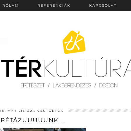
RÓLAM
REFERENCIÁK
KAPCSOLAT
15. ÁPRILIS 30., CSÜTÖRTÖK
APÉTÁZUUUUUNK....