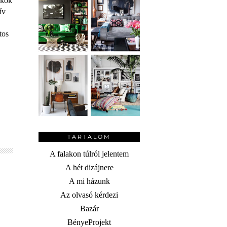
íkok
ív
tos
TARTALOM
A falakon túlról jelentem
A hét dizájnere
A mi házunk
Az olvasó kérdezi
Bazár
BényeProjekt