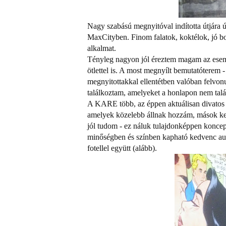
Nagy szabású megnyitóval indította útjára
MaxCityben. Finom falatok, koktélok, jó bor
alkalmat.
Tényleg nagyon jól éreztem magam az ese
ötlettel is. A most megnyílt bemutatóterem -
megnyitottakkal ellentétben valóban felvonul
találkoztam, amelyeket a honlapon nem talá
A KARE több, az éppen aktuálisan divatos s
amelyek közelebb állnak hozzám, mások kevé
jól tudom - ez náluk tulajdonképpen konce
minőségben és színben kapható kedvenc aus
fotellel együtt (alább).