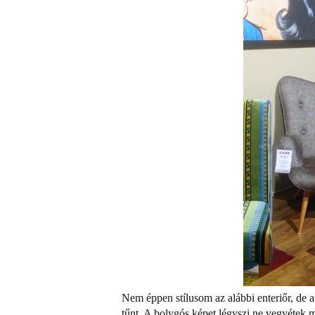
Nem éppen stílusom az alábbi enteriőr, de 
tűnt. A bolygós képet légyszi ne vegyétek me