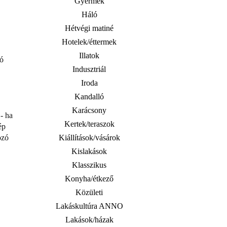
Gyermek
Háló
Hétvégi matiné
Hotelek/éttermek
Illatok
mó
Indusztriál
Iroda
Kandalló
Karácsony
- ha
Kertek/teraszok
ép
ozó
Kiállítások/vásárok
Kislakások
Klasszikus
Konyha/étkező
Közületi
Lakáskultúra ANNO
Lakások/házak