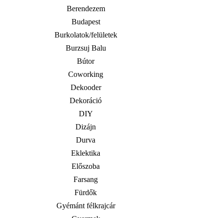
Berendezem
Budapest
Burkolatok/felületek
Burzsuj Balu
Bútor
Coworking
Dekooder
Dekoráció
DIY
Dizájn
Durva
Eklektika
Előszoba
Farsang
Fürdők
Gyémánt félkrajcár