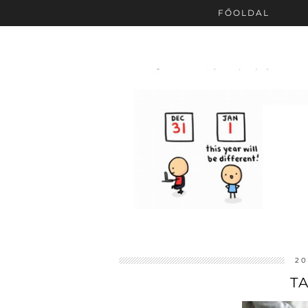
FŐOLDAL
20
T