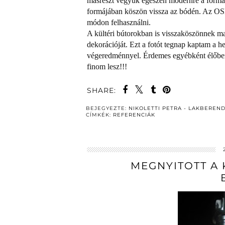
másrészt vegyük egészen modernre a formavi
formájában köszön vissza az bódén. Az OSB
módon felhasználni.
A kültéri bútorokban is visszaköszönnek maj
dekorációját. Ezt a fotót tegnap kaptam a 
végeredménnyel. Érdemes egyébként élőben 
finom lesz!!!
SHARE:
BEJEGYEZTE:
NIKOLETTI PETRA - LAKBEREN
CÍMKÉK:
REFERENCIÁK
MEGNYITOTT A 