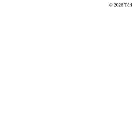
©
2026 Térku