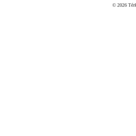
©
2026 Térku