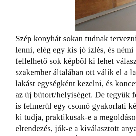
Szép konyhát sokan tudnak tervezn
lenni, elég egy kis jó ízlés, és némi
fellelhető sok képből ki lehet válas
szakember általában ott válik el a l
lakást egységként kezelni, és koncep
az új bútort/helyiséget. De tegyük
is felmerül egy csomó gyakorlati ké
ki tudja, praktikusak-e a megoldáso
elrendezés, jók-e a kiválasztott an