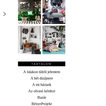
S
TARTALOM
A falakon túlról jelentem
A hét dizájnere
A mi házunk
Az olvasó kérdezi
Bazár
BényeProjekt