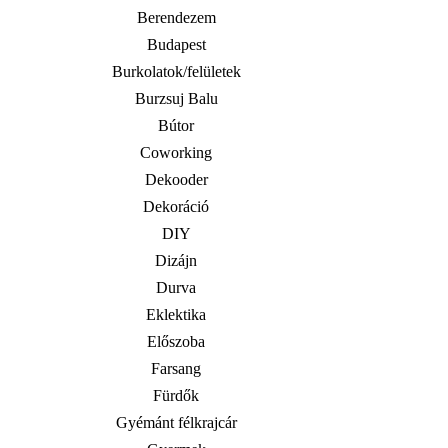
Berendezem
Budapest
Burkolatok/felületek
Burzsuj Balu
Bútor
Coworking
Dekooder
Dekoráció
DIY
Dizájn
Durva
Eklektika
Előszoba
Farsang
Fürdők
Gyémánt félkrajcár