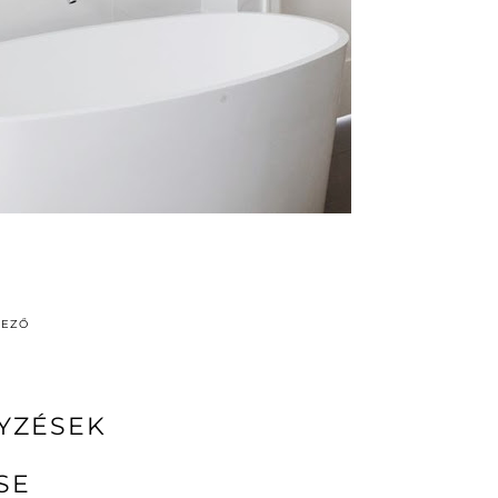
DEZŐ
YZÉSEK
SE