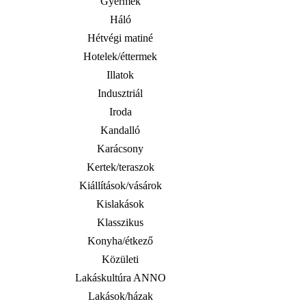
Gyermek
Háló
Hétvégi matiné
Hotelek/éttermek
Illatok
Indusztriál
Iroda
Kandalló
Karácsony
Kertek/teraszok
Kiállítások/vásárok
Kislakások
Klasszikus
Konyha/étkező
Közületi
Lakáskultúra ANNO
Lakások/házak