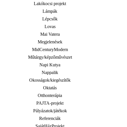
Lakókocsi projekt
Lámpák
Lépcsők
Lovas
Mai Vatera
Megjelenések
MidCenturyModern
Műtárgy/képzőművészet
Napi Kutya
Nappalik
Okosságok/kiegészítők
Oktatás
Otthonterápia
PAJTA-projekt
Pályázatok/játékok
Referenciák
SajátHázProjekt