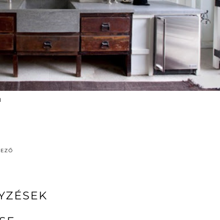
n
DEZŐ
YZÉSEK