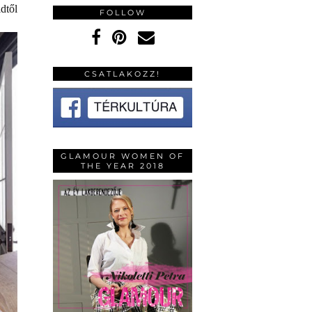
dtől
FOLLOW
CSATLAKOZZ!
GLAMOUR WOMEN OF
THE YEAR 2018