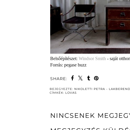
Belsőépítészet:
Windsor Smith
- saját ottho
Forrás: pegase buzz
SHARE:
BEJEGYEZTE:
NIKOLETTI PETRA - LAKBEREN
CÍMKÉK:
LOVAS
NINCSENEK MEGJEG