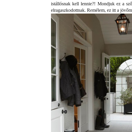
istállósnak kell lennie?! Mondjuk ez a sz
elragaszkodottnak. Remélem, ez itt a jövőm