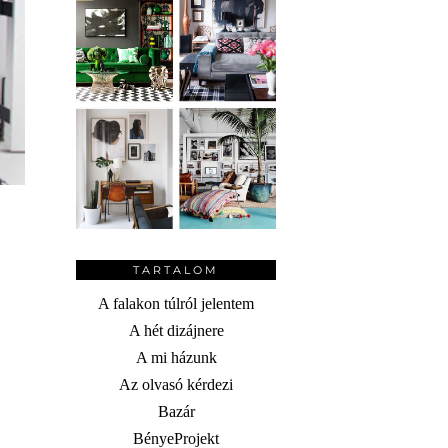
TARTALOM
A falakon túlról jelentem
A hét dizájnere
A mi házunk
Az olvasó kérdezi
Bazár
BényeProjekt