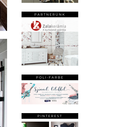
PARTNERÜNK
POLI-FARBE
PINTEREST