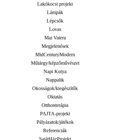
Lakókocsi projekt
Lámpák
Lépcsők
Lovas
Mai Vatera
Megjelenések
MidCenturyModern
Műtárgy/képzőművészet
Napi Kutya
Nappalik
Okosságok/kiegészítők
Oktatás
Otthonterápia
PAJTA-projekt
Pályázatok/játékok
Referenciák
SajátHázProjekt