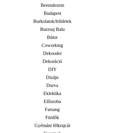
Berendezem
Budapest
Burkolatok/felületek
Burzsuj Balu
Bútor
Coworking
Dekooder
Dekoráció
DIY
Dizájn
Durva
Eklektika
Előszoba
Farsang
Fürdők
Gyémánt félkrajcár