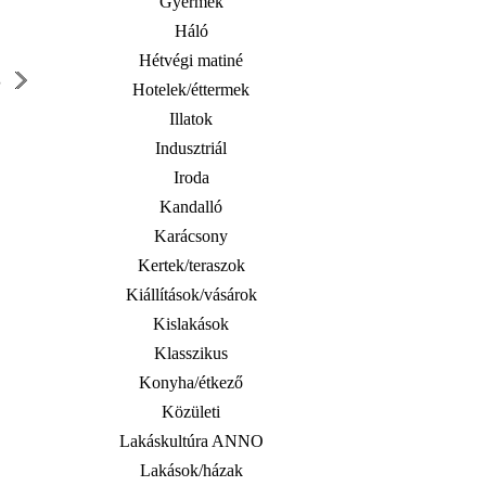
Gyermek
Háló
Hétvégi matiné
S
Hotelek/éttermek
Illatok
Indusztriál
Iroda
Kandalló
Karácsony
Kertek/teraszok
Kiállítások/vásárok
Kislakások
Klasszikus
Konyha/étkező
Közületi
Lakáskultúra ANNO
Lakások/házak