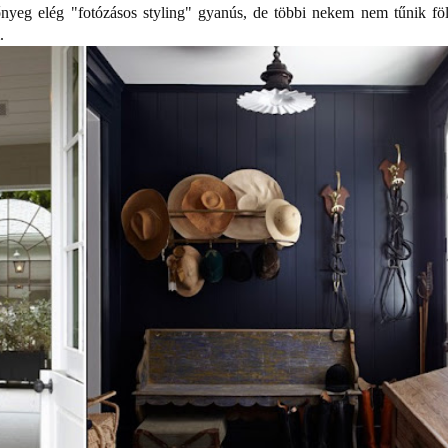
őnyeg elég "fotózásos styling" gyanús, de többi nekem nem tűnik föl
.