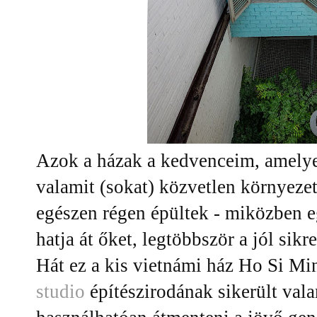
Azok a házak a kedvenceim, amel
valamit (sokat) közvetlen környezet
egészen régen épültek - miközben e
hatja át őket, legtöbbször a jól sik
Hát ez a kis vietnámi ház Ho Si Mi
studio
építészirodának sikerült vala