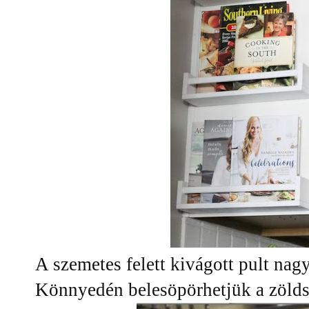
A szemetes felett kivágott pult na
Könnyedén belesöpörhetjük a zölds