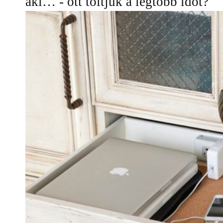
aki… - ott töltjük a legtöbb időt?