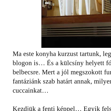
Ma este konyha kurzust tartunk, leg
blogon is… És a külcsíny helyett fó
belbecsre. Mert a jól megszokott fu
fantáziánk szab határt annak, mily
cuccainkat…
Kezdjük a fenti képpel… Egyik fel