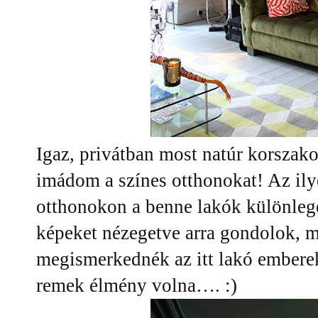
Igaz, privátban most natúr korszako
imádom a színes otthonokat! Az il
otthonokon a benne lakók különlege
képeket nézegetve arra gondolok, m
megismerkednék az itt lakó emberek
remek élmény volna…. :)