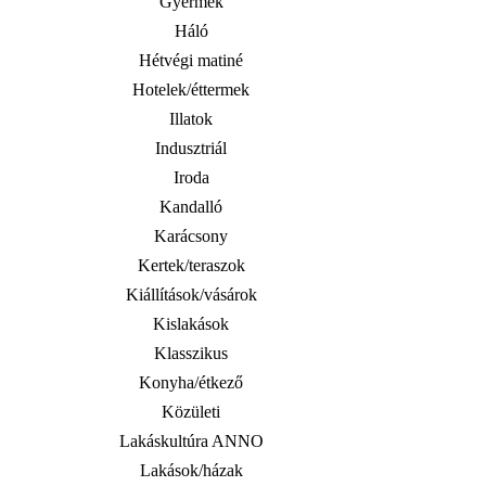
Gyermek
Háló
Hétvégi matiné
Hotelek/éttermek
Illatok
Indusztriál
Iroda
Kandalló
Karácsony
Kertek/teraszok
Kiállítások/vásárok
Kislakások
Klasszikus
Konyha/étkező
Közületi
Lakáskultúra ANNO
Lakások/házak