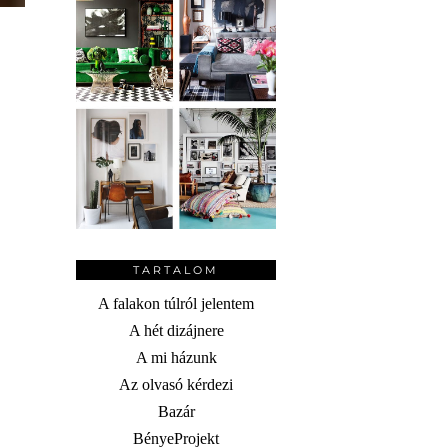
TARTALOM
A falakon túlról jelentem
A hét dizájnere
A mi házunk
Az olvasó kérdezi
Bazár
BényeProjekt