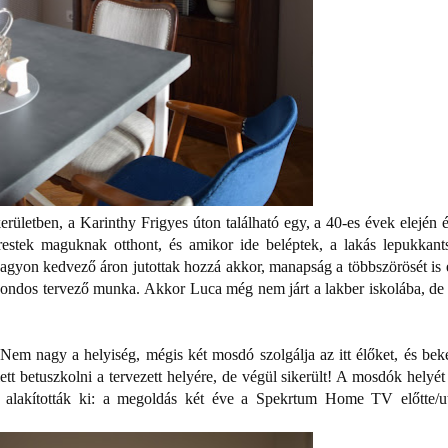
rületben, a Karinthy Frigyes úton található egy, a 40-es évek elején é
stek maguknak otthont, és amikor ide beléptek, a lakás lepukkant
agyon kedvező áron jutottak hozzá akkor, manapság a többszörösét is é
gondos tervező munka. Akkor Luca még nem járt a lakber iskolába, de
em nagy a helyiség, mégis két mosdó szolgálja az itt élőket, és beke
llett betuszkolni a tervezett helyére, de végül sikerült! A mosdók helyé
ől alakították ki: a megoldás két éve a Spekrtum Home TV előtte/u