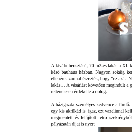
A kiváló beosztású, 70 m2-es lakás a XI. ke
késő bauhaus házban. Nagyon sokáig kere
ellenére azonnal érzezték, hogy "ez az". N
lakás… A vásárlást követően megindult a 
rettenetesen érdekelte a dolog.
A házigazda személyes kedvence a fürdő. N
egy kis akrilkád is, igaz, ezt vazelinnal ke
megmentett és felújított retro szekrényb
pályázatán díjat is nyert