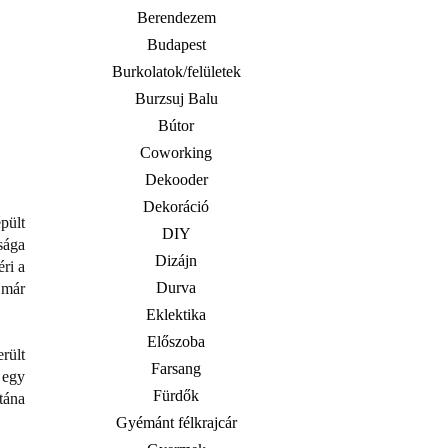
Berendezem
Budapest
Burkolatok/felületek
Burzsuj Balu
Bútor
Coworking
Dekooder
Dekoráció
pült
DIY
sága
Dizájn
ri a
Durva
 már
Eklektika
Előszoba
rült
Farsang
t egy
Fürdők
tána
Gyémánt félkrajcár