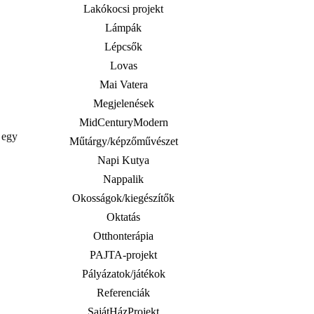
Lakókocsi projekt
Lámpák
Lépcsők
Lovas
Mai Vatera
Megjelenések
MidCenturyModern
 egy
Műtárgy/képzőművészet
Napi Kutya
Nappalik
Okosságok/kiegészítők
Oktatás
Otthonterápia
PAJTA-projekt
Pályázatok/játékok
Referenciák
SajátHázProjekt