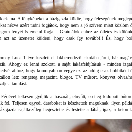
ektek ma. A fényképeket a házigazda küldte, hogy feleségének meglepe
ókat nézve azért tudni fogjátok, hogy nem a jó szívem miatt közlöm ő
ogom fényét is emelni fogja… Gratulálok ehhez az ötletes és különl
om azt az üzenetet küldeni, hogy csak így tovább!!! És, hogy bo
may Luca 1 éve kezdett el lakberendező iskolába járni, bár magáv
zik. Ahogy ez lenni szokott, a saját lakásfelújításuk - minden izga
kedvét ahhoz, hogy komolyabban vegye ezt az addig csak hobbiként ű
zállott lett: rengeteg magazint, blogot, TV műsort, könyvet olvas/n
zdje a tanulást.
érjével lelkesen gyűjtik a használt, elnyűtt, esetleg kidobott bútoro
ak fel. Teljesen egyedi darabokat is készítettek maguknak, ilyen példá
ázigazda sajátkezűleg hegesztette és festette a lábát, igaz, a beton l