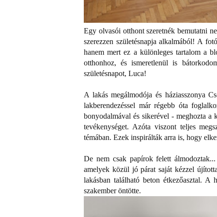
Egy olvasói otthont szeretnék bemutatni n
szerezzen születésnapja alkalmából! A fot
hanem mert ez a különleges tartalom a bl
otthonhoz, és ismeretlenül is bátorkod
születésnapot, Luca!
A lakás megálmodója és háziasszonya Cso
lakberendezéssel már régebb óta foglalko
bonyodalmával és sikerével - meghozta a 
tevékenységet. Azóta viszont teljes megs
témában. Ezek inspirálták arra is, hogy elke
De nem csak papírok felett álmodoztak... F
amelyek közül jó párat saját kézzel újított
lakásban található beton étkezőasztal. A h
szakember öntötte.