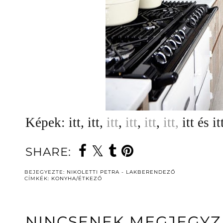
Képek: itt, itt,
itt
,
itt
,
itt
,
itt,
itt és it
SHARE:
BEJEGYEZTE:
NIKOLETTI PETRA - LAKBERENDEZŐ
CÍMKÉK:
KONYHA/ÉTKEZŐ
NINCSENEK MEGJEGYZ