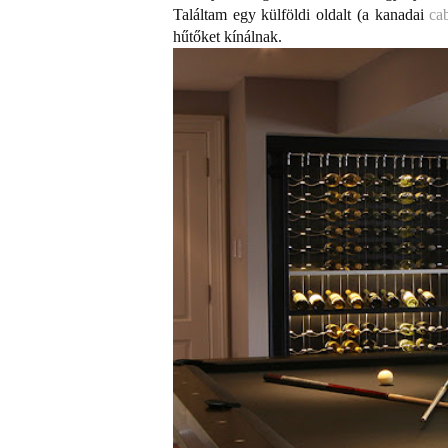
Találtam egy külföldi oldalt (a kanadai
ca
hűtőket kínálnak.