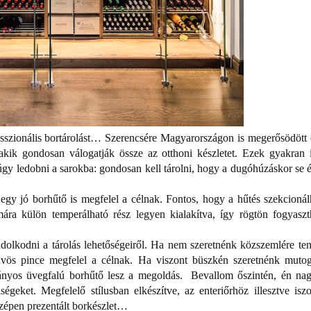
esszionális bortárolást… Szerencsére Magyarországon is megerősödött 
 akik gondosan válogatják össze az otthoni készletet. Ezek gyakran 
úgy ledobni a sarokba: gondosan kell tárolni, hogy a dugóhúzáskor se é
egy jó borhűtő is megfelel a célnak. Fontos, hogy a hűtés szekcionál
ára külön temperálható rész legyen kialakítva, így rögtön fogyaszt
ndolkodni a tárolás lehetőségeiről. Ha nem szeretnénk közszemlére ten
hűvös pince megfelel a célnak. Ha viszont büszkén szeretnénk mutog
ányos üvegfalú borhűtő lesz a megoldás. Bevallom őszintén, én na
ségeket. Megfelelő stílusban elkészítve, az enteriőrhöz illesztve isz
szépen prezentált borkészlet…