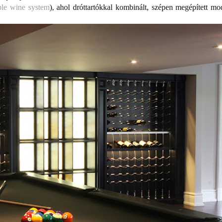
ble wine system
), ahol dróttartókkal kombinált, szépen megépített mo