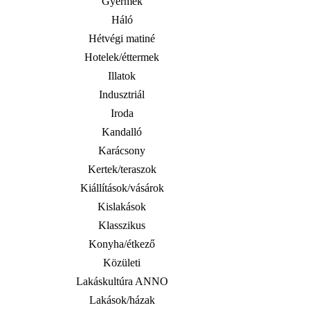
Gyermek
Háló
Hétvégi matiné
Hotelek/éttermek
Illatok
Indusztriál
Iroda
Kandalló
Karácsony
Kertek/teraszok
Kiállítások/vásárok
Kislakások
Klasszikus
Konyha/étkező
Közületi
Lakáskultúra ANNO
Lakások/házak