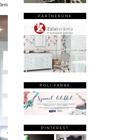
dern
PARTNERÜNK
POLI-FARBE
PINTEREST