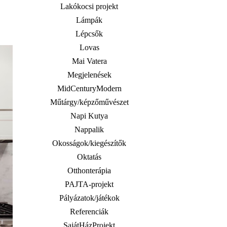
Lakókocsi projekt
Lámpák
Lépcsők
Lovas
Mai Vatera
Megjelenések
MidCenturyModern
Műtárgy/képzőművészet
Napi Kutya
Nappalik
Okosságok/kiegészítők
Oktatás
Otthonterápia
PAJTA-projekt
Pályázatok/játékok
Referenciák
SajátHázProjekt