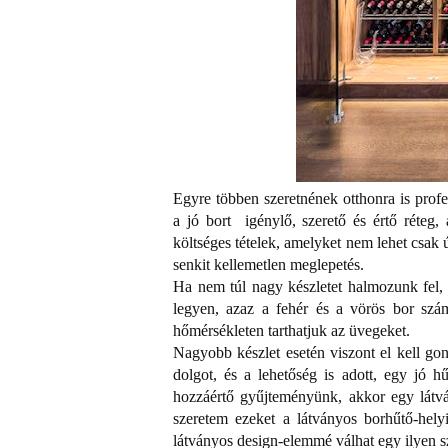
Egyre többen szeretnének otthonra is prof
a jó bort igénylő, szerető és értő réteg,
költséges tételek, amelyket nem lehet csak 
senkit kellemetlen meglepetés.
Ha nem túl nagy készletet halmozunk fel, 
legyen, azaz a fehér és a vörös bor szám
hőmérsékleten tarthatjuk az üvegeket.
Nagyobb készlet esetén viszont el kell go
dolgot, és a lehetőség is adott, egy jó 
hozzáértő gyűjteményünk, akkor egy látv
szeretem ezeket a látványos borhűtő-helyi
látványos design-elemmé válhat egy ilyen 