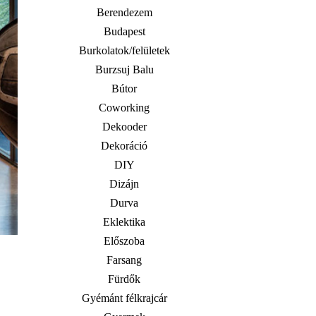
Berendezem
Budapest
Burkolatok/felületek
Burzsuj Balu
Bútor
Coworking
Dekooder
Dekoráció
DIY
Dizájn
Durva
Eklektika
Előszoba
Farsang
Fürdők
Gyémánt félkrajcár