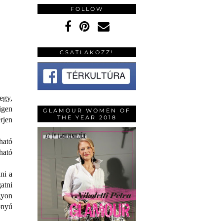
FOLLOW
CSATLAKOZZ!
egy,
igen
GLAMOUR WOMEN OF
THE YEAR 2018
rjen
ható
ható
ni a
atni
gyon
onyú