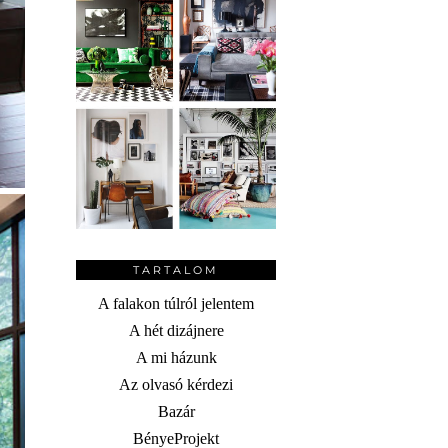
TARTALOM
A falakon túlról jelentem
A hét dizájnere
A mi házunk
Az olvasó kérdezi
Bazár
BényeProjekt