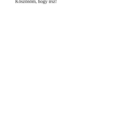
Köszönöm, hogy írsz!