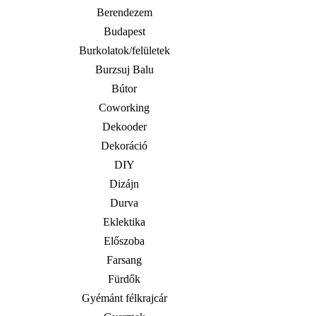
Berendezem
Budapest
Burkolatok/felületek
Burzsuj Balu
Bútor
Coworking
Dekooder
Dekoráció
DIY
Dizájn
Durva
Eklektika
Előszoba
Farsang
Fürdők
Gyémánt félkrajcár