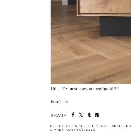
Hű… Ez most nagyon megfogott!!!!
Forrás:
itt
SHARE:
BEJEGYEZTE:
NIKOLETTI PETRA - LAKBEREN
CÍMKÉK:
KONYHA/ÉTKEZŐ