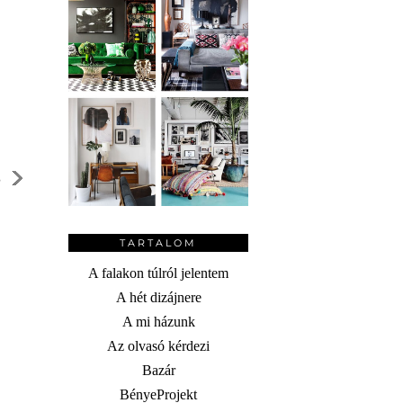
S
TARTALOM
A falakon túlról jelentem
A hét dizájnere
A mi házunk
Az olvasó kérdezi
Bazár
BényeProjekt