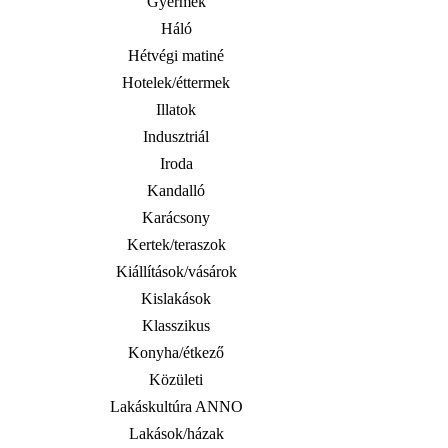
Gyermek
Háló
Hétvégi matiné
Hotelek/éttermek
Illatok
Indusztriál
Iroda
Kandalló
Karácsony
Kertek/teraszok
Kiállítások/vásárok
Kislakások
Klasszikus
Konyha/étkező
Közületi
Lakáskultúra ANNO
Lakások/házak