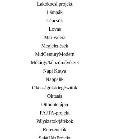
Lakókocsi projekt
Lámpák
Lépcsők
Lovas
Mai Vatera
Megjelenések
MidCenturyModern
Műtárgy/képzőművészet
Napi Kutya
Nappalik
Okosságok/kiegészítők
Oktatás
Otthonterápia
PAJTA-projekt
Pályázatok/játékok
Referenciák
SajátHázProjekt